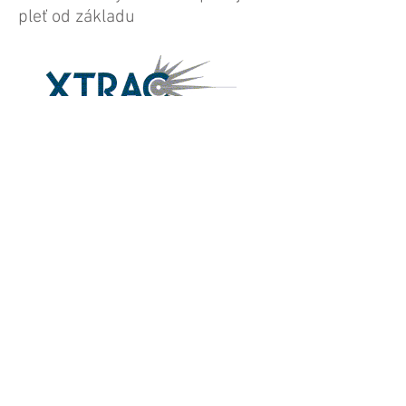
pleť od základu
XTRAC
Excimerový laserový systém
nabízí řešení pro psoriázu,
vitiligo, leukoderma, atopický
ekzém
OMNILUX