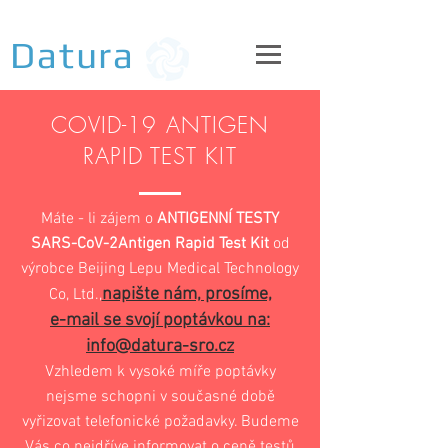
Datura
COVID-19 ANTIGEN
RAPID TEST KIT
Máte - li zájem o
ANTIGENNÍ TESTY
SARS-CoV-2Antigen Rapid Test Kit
od
výrobce Beijing Lepu Medical Technology
napište nám, prosíme,
Co, Ltd.,
e-mail se svojí poptávkou na:
info@datura-sro.cz
Vzhledem k vysoké míře poptávky
nejsme schopni v současné době
vyřizovat telefonické požadavky. Budeme
Vás co nejdříve informovat o ceně testů